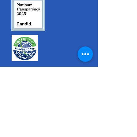
hello@sistercitiesps.org